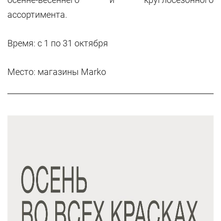
ассортимента.
Время: с 1 по 31 октября
Место: магазины Marko