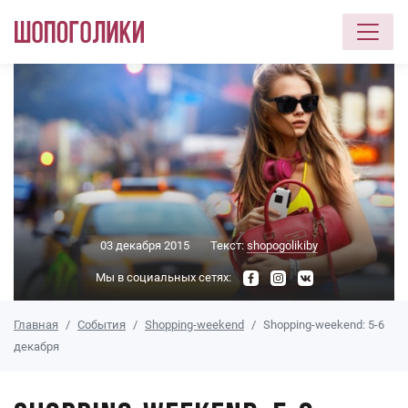
Перейти к основному содержанию
03 декабря 2015
Текст:
shopogolikiby
Мы в социальных сетях:
Главная
События
Shopping-weekend
Shopping-weekend: 5-6
декабря