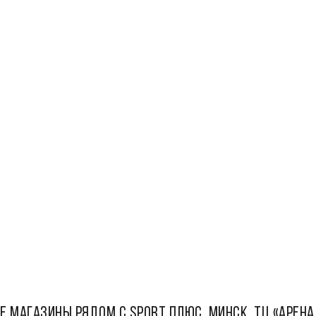
Е МАГАЗИНЫ РЯДОМ С Sport плюс, Минск, ТЦ «Арена