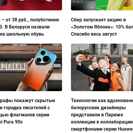
 – от 38 руб., полуботинки
Сбер запускает акцию в
50. В Беларуси назвали
«Золотом Яблоке»: 10% ба
на школьную обувь
Спасибо весь август
графы покажут скрытые
Технологии как вдохновен
и городка писателей с
белорусские дизайнеры
щью флагманов серии
представили в Париже
i Pura 90s
коллекции в коллаборации
смартфонами серии Huawei