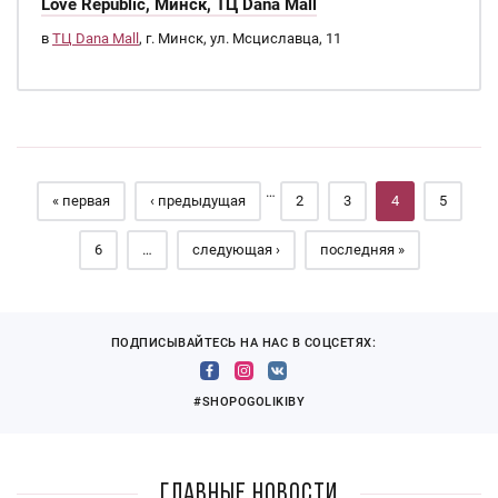
Love Republic, Минск, ТЦ Dana Mall
в
ТЦ Dana Mall
, г. Минск, ул. Мсциславца, 11
Страницы
…
« первая
‹ предыдущая
2
3
4
5
6
…
следующая ›
последняя »
ПОДПИСЫВАЙТЕСЬ НА НАС В СОЦСЕТЯХ:
#SHOPOGOLIKIBY
Главные новости