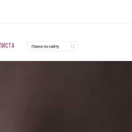
листа