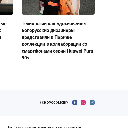
тые
Технологии как вдохновение:
с
белорусские дизайнеры
и
представили в Париже
коллекции в коллаборации со
смартфонами серии Huawei Pura
90s
#SHOPOGOLIKIBY
Белорусский интернет-журнал о шопинге