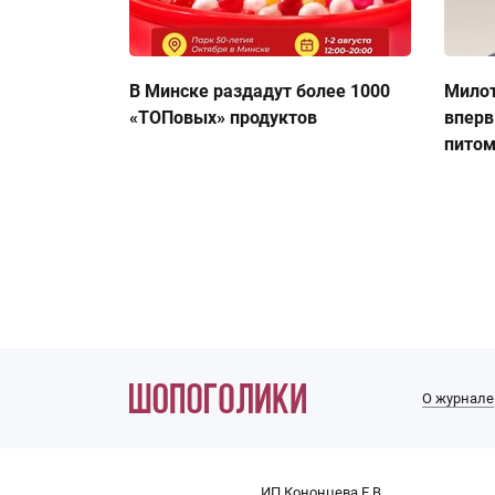
В Минске раздадут более 1000
Милот
«ТОПовых» продуктов
вперв
пито
О журнале
ИП Кононцева Е.В.