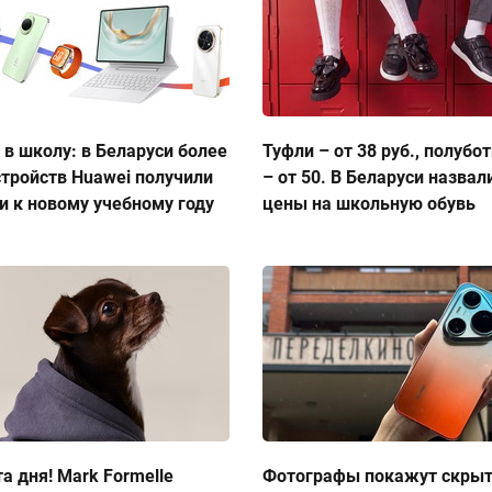
 в школу: в Беларуси более
Туфли – от 38 руб., полубо
стройств Huawei получили
– от 50. В Беларуси назвал
и к новому учебному году
цены на школьную обувь
а дня! Mark Formelle
Фотографы покажут скры