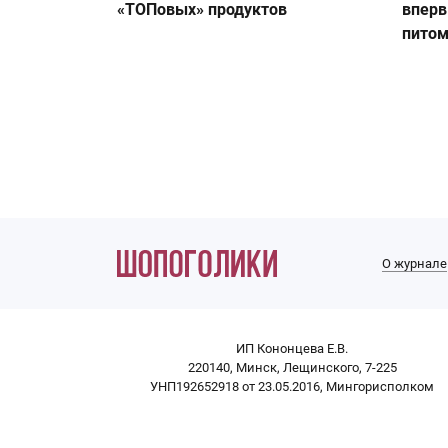
«ТОПовых» продуктов
вперв
пито
О журнале
ИП Кононцева Е.В.
220140, Минск, Лещинского, 7-225
УНП192652918 от 23.05.2016, Мингорисполком