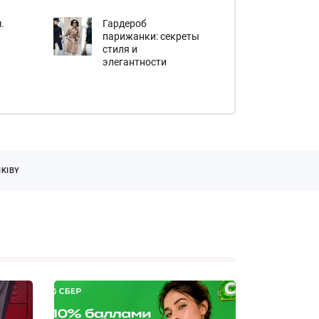
.
Гардероб
парижанки: секреты
стиля и
элегантности
KIBY