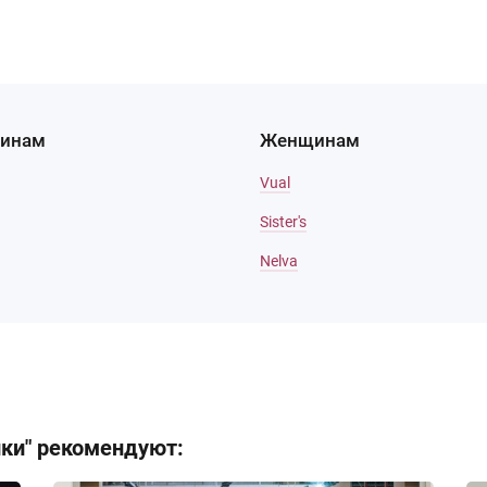
инам
Женщинам
Vual
Sister's
Nelva
ики" рекомендуют: