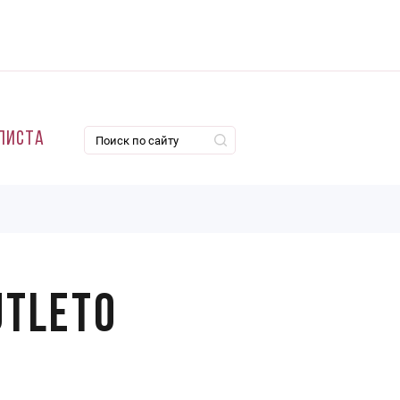
листа
utleto