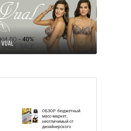
Vual
ОБЗОР: бюджетный
масс-маркет,
неотличимый от
дизайнерского