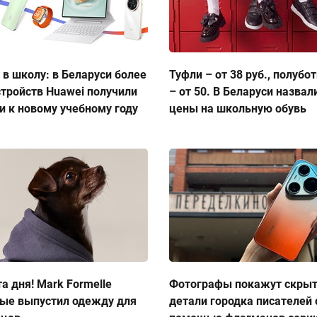
 в школу: в Беларуси более
Туфли – от 38 руб., полубо
стройств Huawei получили
– от 50. В Беларуси назвал
и к новому учебному году
цены на школьную обувь
а дня! Mark Formelle
Фотографы покажут скры
ые выпустил одежду для
детали городка писателей 