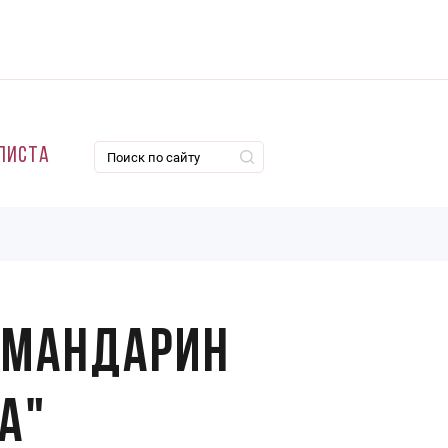
листа
"Мандарин
а"