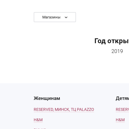
Магазины
Год откры
2019
Женщинам
Детя
RESERVED, МИНСК, ТЦ PALAZZO
RESER
H&M
H&M