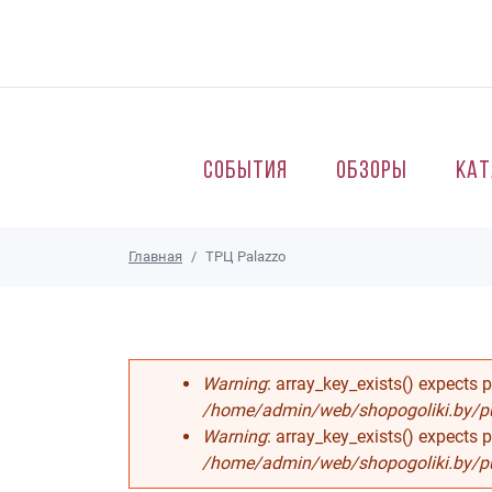
Перейти к основному содержанию
События
Обзоры
Кат
Главная
ТРЦ Palazzo
Сообщение об ош
Warning
: array_key_exists() expects 
/home/admin/web/shopogoliki.by/pu
Warning
: array_key_exists() expects 
/home/admin/web/shopogoliki.by/pu