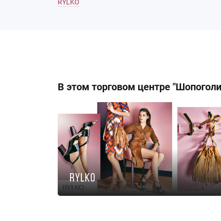
RYLKO
кАТАЛОГ
В этом торговом центре "Шопогол
RYLKO