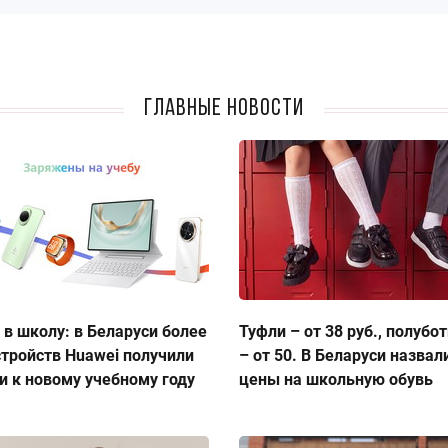
Главные новости
 в школу: в Беларуси более
Туфли – от 38 руб., полубо
стройств Huawei получили
– от 50. В Беларуси назвал
и к новому учебному году
цены на школьную обувь