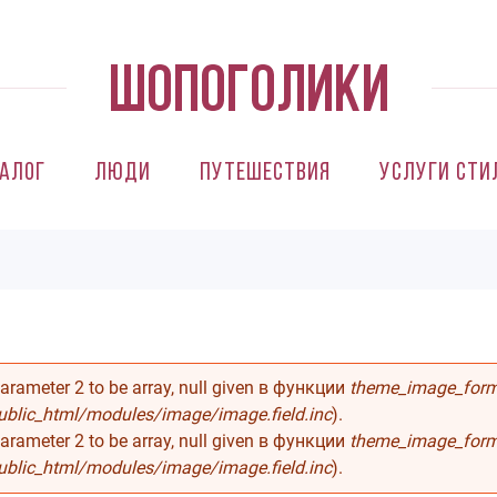
алог
Люди
Путешествия
Услуги сти
ибке
parameter 2 to be array, null given в функции
theme_image_forma
blic_html/modules/image/image.field.inc
).
parameter 2 to be array, null given в функции
theme_image_forma
blic_html/modules/image/image.field.inc
).