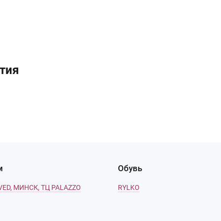
тия
м
Обувь
VED, МИНСК, ТЦ PALAZZO
RYLKO