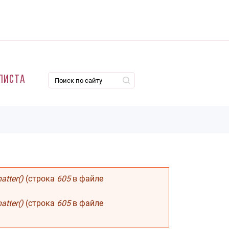
листа
tter()
(строка
605
в файле
tter()
(строка
605
в файле