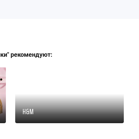
ики" рекомендуют:
H&M