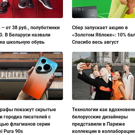
 – от 38 руб., полуботинки
Сбер запускает акцию в
50. В Беларуси назвали
«Золотом Яблоке»: 10% ба
на школьную обувь
Спасибо весь август
графы покажут скрытые
Технологии как вдохновен
и городка писателей с
белорусские дизайнеры
щью флагманов серии
представили в Париже
i Pura 90s
коллекции в коллаборации