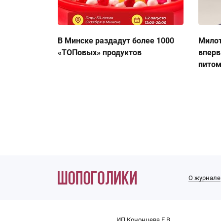
В Минске раздадут более 1000
Милот
«ТОПовых» продуктов
вперв
пито
О журнале
ИП Кононцева Е.В.