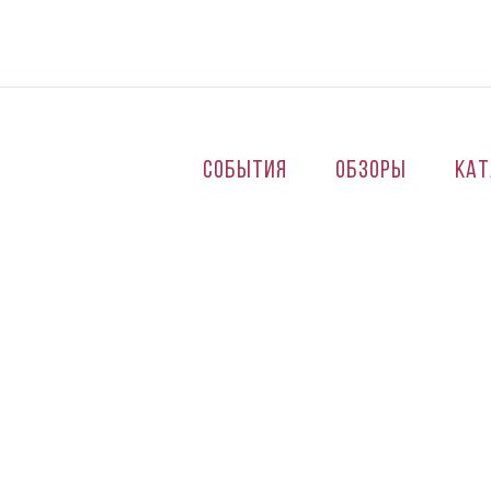
Перейти к основному содержанию
События
Обзоры
Кат