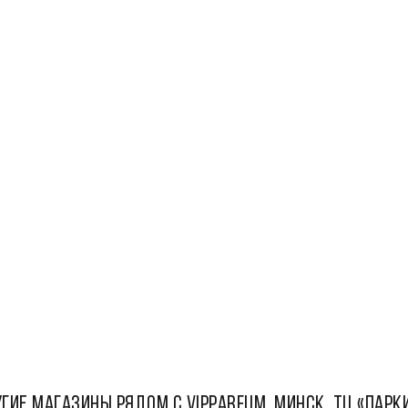
ГИЕ МАГАЗИНЫ РЯДОМ С Vipparfum, Минск, ТЦ «Парк