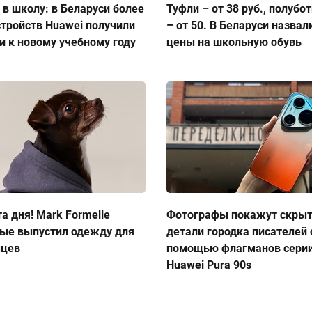
 в школу: в Беларуси более
Туфли – от 38 руб., полубо
стройств Huawei получили
– от 50. В Беларуси назвал
и к новому учебному году
цены на школьную обувь
а дня! Mark Formelle
Фотографы покажут скры
ые выпустил одежду для
детали городка писателей 
мцев
помощью флагманов сери
Huawei Pura 90s