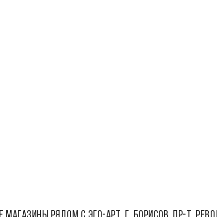
Е МАГАЗИНЫ РЯДОМ С ЭГО-АРТ, Г. Борисов, пр-т. Рев