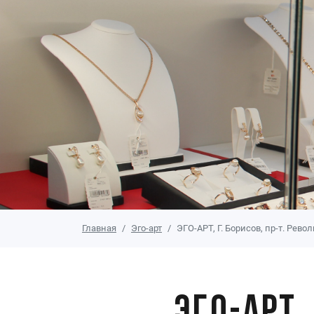
Главная
Эго-арт
ЭГО-АРТ, Г. Борисов, пр-т. Рев