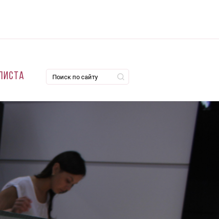
листа