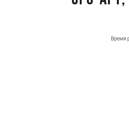
ЭГО-АРТ,
Время ра