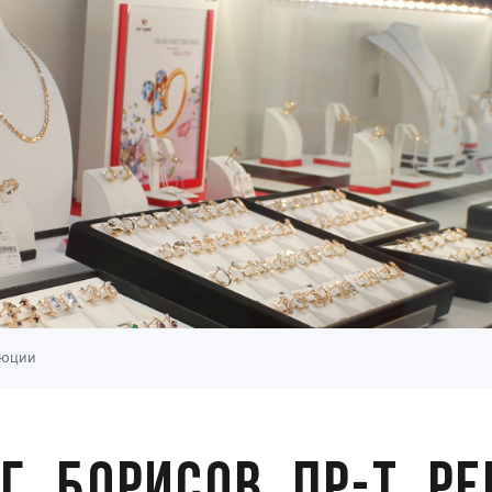
олюции