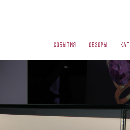
Перейти к основному содержанию
События
Обзоры
Кат