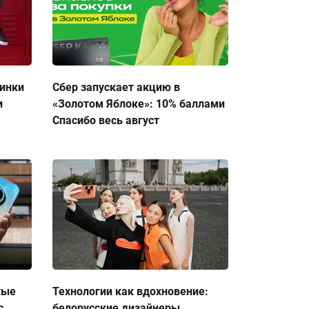
тинки
Сбер запускает акцию в
и
«Золотом Яблоке»: 10% баллами
Спасибо весь август
тые
Технологии как вдохновение:
с
белорусские дизайнеры