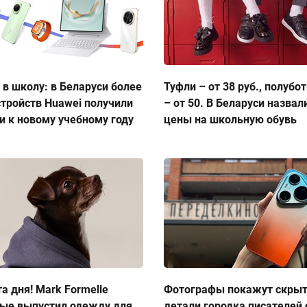
 в школу: в Беларуси более
Туфли – от 38 руб., полубо
стройств Huawei получили
– от 50. В Беларуси назвал
и к новому учебному году
цены на школьную обувь
а дня! Mark Formelle
Фотографы покажут скры
ые выпустил одежду для
детали городка писателей 