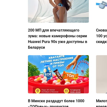
200 МП для впечатляющего
Снова
зума: новые камерофоны серии
100 у
Huawei Pura 90s уже доступны в
скидк
Беларуси
В Минске раздадут более 1000
Милот
«ТОПовых» продуктов
вперв