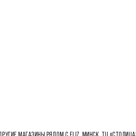
ДРУГИЕ МАГАЗИНЫ РЯДОМ С Eliz, Минск, ТЦ «Столица