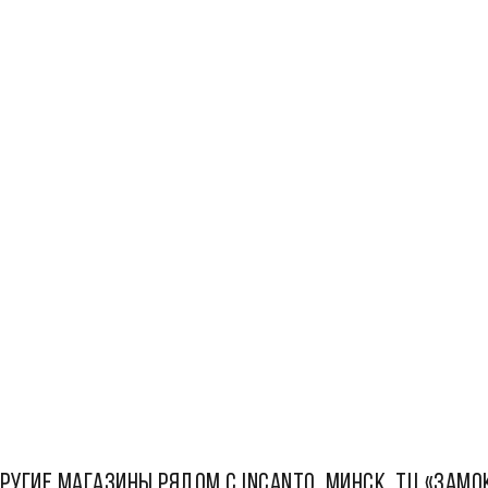
РУГИЕ МАГАЗИНЫ РЯДОМ С INCANTO, Минск, ТЦ «Замо