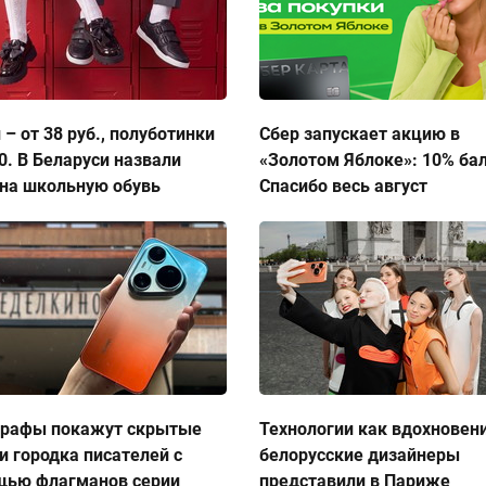
 – от 38 руб., полуботинки
Сбер запускает акцию в
50. В Беларуси назвали
«Золотом Яблоке»: 10% ба
на школьную обувь
Спасибо весь август
графы покажут скрытые
Технологии как вдохновен
и городка писателей с
белорусские дизайнеры
щью флагманов серии
представили в Париже