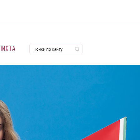
листа