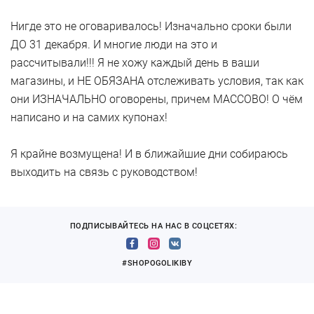
Тел. +375 (29) 6699109
Время работы: ПН-ВС 09:00 — 20:00
Нигде это не оговаривалось! Изначально сроки были
ДО 31 декабря. И многие люди на это и
Mark Formelle, Могилёв, ул. Гагарина, 79
рассчитывали!!! Я не хожу каждый день в ваши
магазины, и НЕ ОБЯЗАНА отслеживать условия, так как
Могилёв, ул. Гагарина, 79,
они ИЗНАЧАЛЬНО оговорены, причем МАССОВО! О чём
Время работы: ПН-ВС 8:00 — 22:00
написано и на самих купонах!
Mark Formelle, Гомель, ул. Камещикова, 3
Я крайне возмущена! И в ближайшие дни собираюсь
Гомель, ул. Камещикова, 3,
выходить на связь с руководством!
Тел. +375 (44) 4655600
Время работы: ПН-ВС 09:00 — 19:00
ПОДПИСЫВАЙТЕСЬ НА НАС В СОЦСЕТЯХ:
Mark Formelle, Могилёв, ул. Мовчанского, 40а
#SHOPOGOLIKIBY
Могилёв, ул. Мовчанского, 40а,
Тел. +375 (29) 645-45-16
Время работы: ПН-ВС 9:00 — 20:00