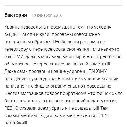
Время работы: ПН-ВС 10:00 — 20:00
Виктория
10 декабря 2016
Mark Formelle, Гомель, ул. Советская, 97/3
Крайне недовольна и возмущена тем, что условия
Гомель, ул. Советская, 97/3,
акции "Накопи и купи" прерваны совершенно
Тел. +375 (44) 5972737
непонятным образом!!! Не было ни рекламы по
Время работы: ПН-ВС 09:00 — 20:00
телевизору о переносе срока окончания, ни в каких-то
еще СМИ, даже в магазине висит мрачное черно-белое
Mark Formelle, Могилёв, ул. Ленинская, 91-4
объявление, которое далеко не каждый заметит!!!
Даже сами продавцы крайне удивлены ТАКОМУ
Могилёв, ул. Ленинская, 91-4,
поведению руководства. В памятке к условиям акции
Тел. +375 (222) 22-06-90
написано, что фишки ограничены, но продавцы из
Время работы: ПН-ПТ 10:00 — 20:00
СБ-ВС 10:00 — 18:00
многиз магазинов говорят обратное!!! Что фишек было
более, чем достаточно, но в одно ноябрьское утро их
РЕЗКО сказали всем убрать и не выдавать!!! Тем
Mark Formelle, Гомель, пр-т Ленина, 29
самым многим людям, как и мне, не хватило 1-2
Гомель, пр-т Ленина, 29,
накоейки!!!