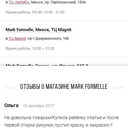
в
ТЦ «МОМО»
, Минск, пр. Партизанский, 150А
Время работы: ПН-ВС 10.00 - 21.00
Mark Formelle, Минск, ТЦ Magnit
в
ТЦ Magnit
, пр-т Дзержинского, 106
Время работы: 10:00 — 21:00
Mark Formelle, Гомель, ул. Ильича, 51Г, 2
Гомель, ул. Ильича, 51Г, 2,
Тел. +375 (23) 2255453
Отзывы о магазине Mark Formelle
Время работы: ПН-ВС 10:00 — 20:00
Ольга
03 декабря 2017
Mark Formelle, Мозырь, ул. Советская, 130
Мозырь, ул. Советская, 130,
Не довольна товарам!Купила ребёнку платье и после
первой стирки рисунок пустил краску и закрасил !!
Тел. +375 (23) 6321571