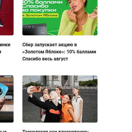
тинки
Сбер запускает акцию в
и
«Золотом Яблоке»: 10% баллами
Спасибо весь август
тые
Технологии как вдохновение: