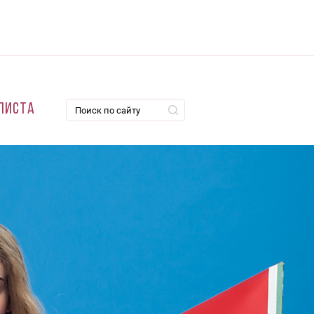
листа