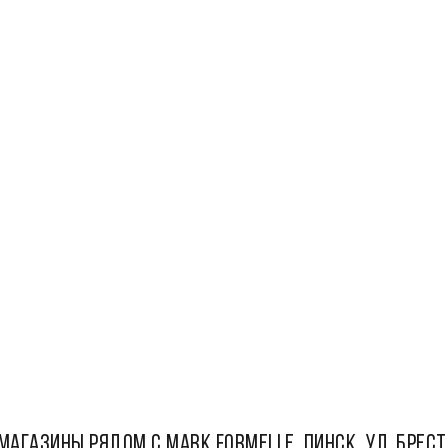
МАГАЗИНЫ РЯДОМ С Mark Formelle, Пинск, ул. Брест