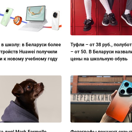
 в школу: в Беларуси более
Туфли – от 38 руб., полубо
стройств Huawei получили
– от 50. В Беларуси назвал
и к новому учебному году
цены на школьную обувь
а дня! Mark Formelle
Фотографы покажут скры