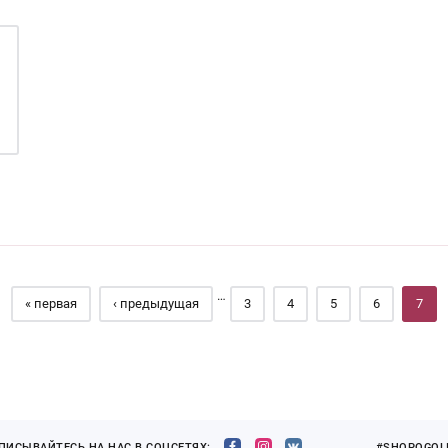
…
« первая
‹ предыдущая
3
4
5
6
7
ПИСЫВАЙТЕСЬ НА НАС В СОЦСЕТЯХ:
#SHOPOGOLI