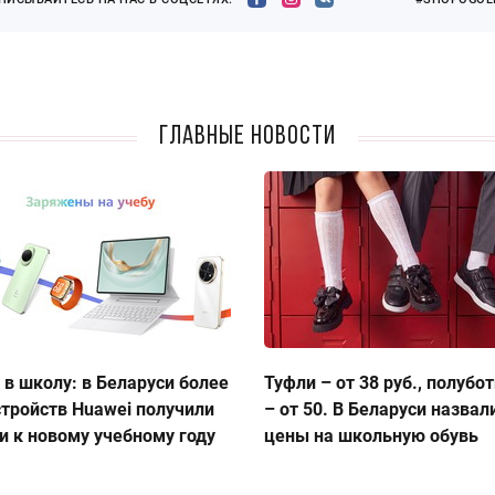
Главные новости
 в школу: в Беларуси более
Туфли – от 38 руб., полубо
стройств Huawei получили
– от 50. В Беларуси назвал
и к новому учебному году
цены на школьную обувь