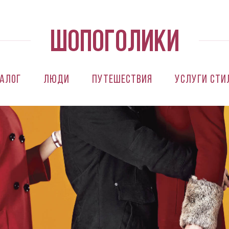
алог
Люди
Путешествия
Услуги сти