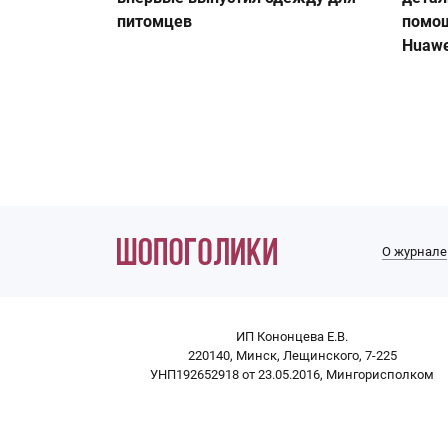
питомцев
помо
Huawe
О журнале
ИП Кононцева Е.В.
220140, Минск, Лещинского, 7-225
УНП192652918 от 23.05.2016, Мингорисполком