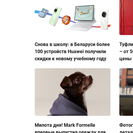
Снова в школу: в Беларуси более
Туфли
100 устройств Huawei получили
– от 
скидки к новому учебному году
цены 
Милота дня! Mark Formelle
Фото
впервые выпустил одежду для
детал