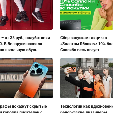
 – от 38 руб., полуботинки
Сбер запускает акцию в
50. В Беларуси назвали
«Золотом Яблоке»: 10% ба
на школьную обувь
Спасибо весь август
графы покажут скрытые
Технологии как вдохновен
и городка писателей с
белорусские дизайнеры