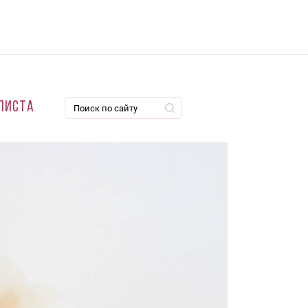
листа