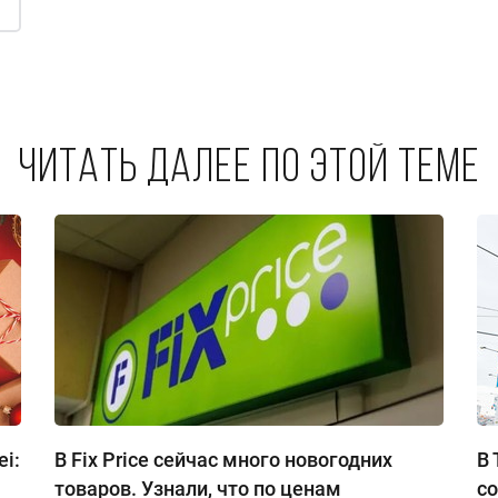
Читать далее по этой теме
i:
В Fix Price сейчас много новогодних
В 
товаров. Узнали, что по ценам
со