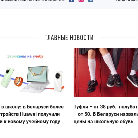
Главные новости
 в школу: в Беларуси более
Туфли – от 38 руб., полубо
стройств Huawei получили
– от 50. В Беларуси назвал
и к новому учебному году
цены на школьную обувь