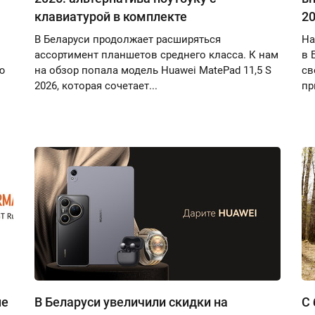
клавиатурой в комплекте
20
В Беларуси продолжает расширяться
На
ассортимент планшетов среднего класса. К нам
в 
ю
на обзор попала модель Huawei MatePad 11,5 S
св
2026, которая сочетает...
пр
ые
В Беларуси увеличили скидки на
С 