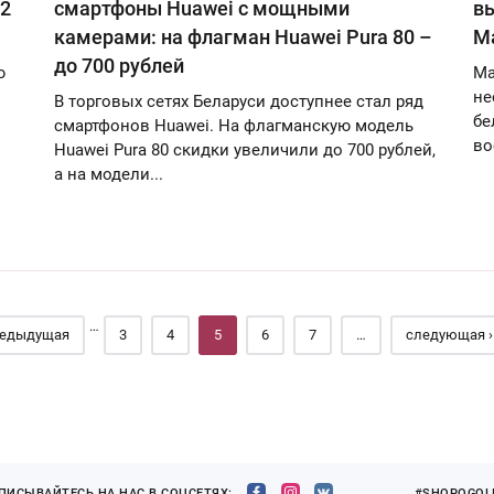
 2
смартфоны Huawei с мощными
в
камерами: на флагман Huawei Pura 80 –
М
до 700 рублей
ю
Ma
не
В торговых сетях Беларуси доступнее стал ряд
бе
смартфонов Huawei. На флагманскую модель
во
Huawei Pura 80 скидки увеличили до 700 рублей,
а на модели...
…
редыдущая
3
4
5
6
7
…
следующая ›
ПИСЫВАЙТЕСЬ НА НАС В СОЦСЕТЯХ:
#SHOPOGOLI