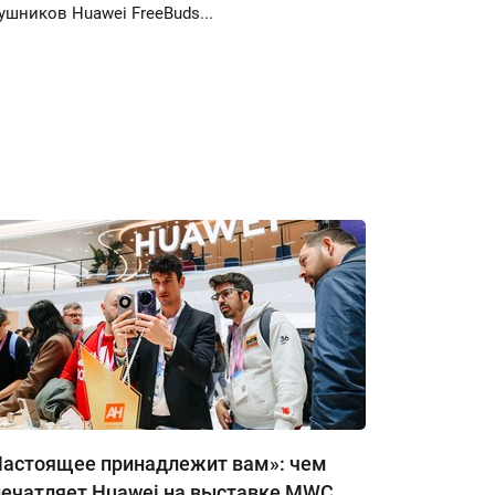
ушников Huawei FreeBuds...
Настоящее принадлежит вам»: чем
печатляет Huawei на выставке MWC