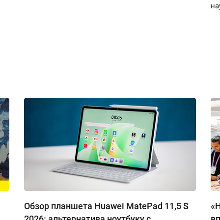
на
Обзор планшета Huawei MatePad 11,5 S
«
2026: альтернатива ноутбуку с
в