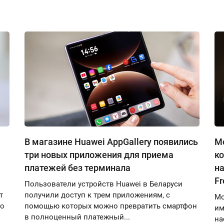
В магазине Huawei AppGallery появились
М
три новых приложения для приема
к
платежей без терминала
на
Fr
Пользователи устройств Huawei в Беларуси
т
получили доступ к трем приложениям, с
Мо
но
помощью которых можно превратить смартфон
им
в полноценный платежный...
на