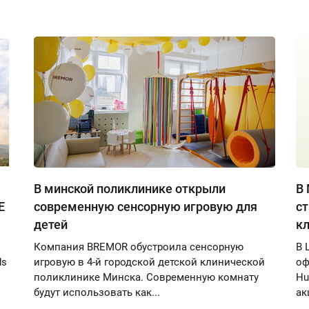
В минской поликлинике открыли
В 
E
современную сенсорную игровую для
ст
детей
кл
Компания BREMOR обустроила сенсорную
В 
ds
игровую в 4-й городской детской клинической
оф
поликлинике Минска. Современную комнату
Hu
будут использовать как...
ак