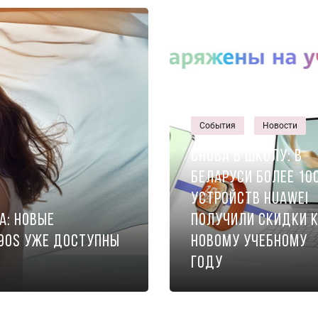
События
Новости
Снова в школу: в
Беларуси более 10
устройств Huawei
а: новые
получили скидки 
 90s уже доступны
новому учебному
году