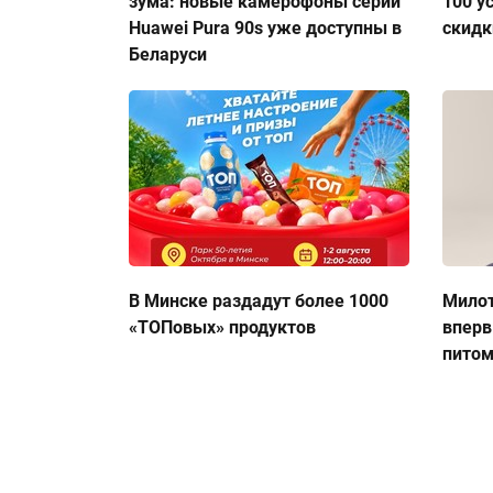
зума: новые камерофоны серии
100 у
Huawei Pura 90s уже доступны в
скидк
Беларуси
В Минске раздадут более 1000
Милот
«ТОПовых» продуктов
вперв
пито