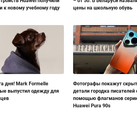
стройств Huawei получили
– от 50. В Беларуси назвал
и к новому учебному году
цены на школьную обувь
а дня! Mark Formelle
Фотографы покажут скры
ые выпустил одежду для
детали городка писателей 
мцев
помощью флагманов сери
Huawei Pura 90s