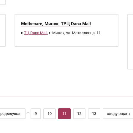
Mothecare, Минск, ТРЦ Dana Mall
в
ТЦ Dana Mall
, г. Минск, ул. Мстиславца, 11
…
предыдущая
9
10
11
12
13
следующая ›