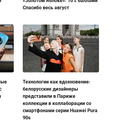
и
«Золотом Яблоке»: 10% баллами
Спасибо весь август
тые
Технологии как вдохновение:
с
белорусские дизайнеры
и
представили в Париже
коллекции в коллаборации со
смартфонами серии Huawei Pura
90s