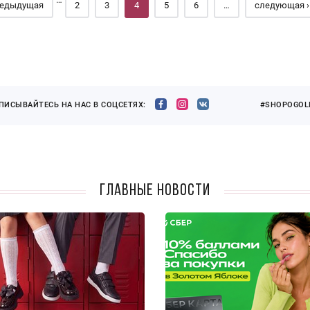
редыдущая
2
3
4
5
6
…
следующая ›
ПИСЫВАЙТЕСЬ НА НАС В СОЦСЕТЯХ:
#SHOPOGOLI
Главные новости