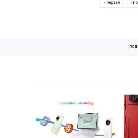
« первая
‹ п
ПОД