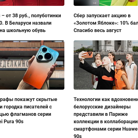
 – от 38 руб., полуботинки
Сбер запускает акцию в
50. В Беларуси назвали
«Золотом Яблоке»: 10% ба
на школьную обувь
Спасибо весь август
графы покажут скрытые
Технологии как вдохновен
и городка писателей с
белорусские дизайнеры
щью флагманов серии
представили в Париже
i Pura 90s
коллекции в коллаборации
смартфонами серии Huawei
90s