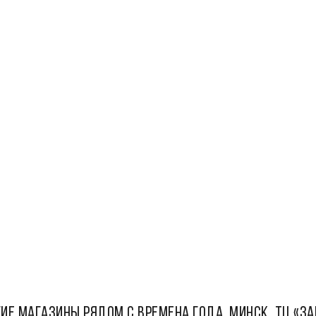
ИЕ МАГАЗИНЫ РЯДОМ С Времена Года, Минск, ТЦ «З