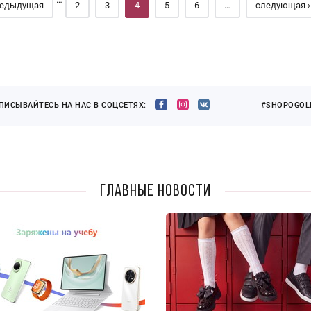
редыдущая
2
3
4
5
6
…
следующая ›
ПИСЫВАЙТЕСЬ НА НАС В СОЦСЕТЯХ:
#SHOPOGOLI
Главные новости