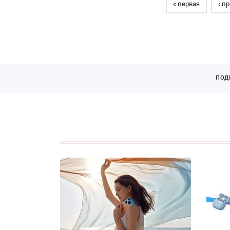
« первая
‹ п
ПОД