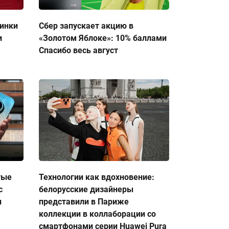
тинки
Сбер запускает акцию в
и
«Золотом Яблоке»: 10% баллами
Спасибо весь август
тые
Технологии как вдохновение:
с
белорусские дизайнеры
и
представили в Париже
коллекции в коллаборации со
смартфонами серии Huawei Pura