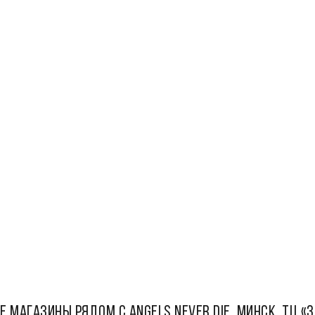
Е МАГАЗИНЫ РЯДОМ С Angels Never Die, Минск, ТЦ «