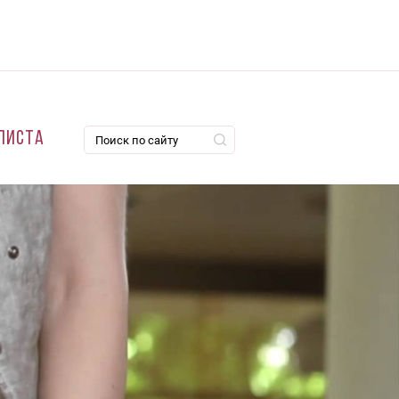
листа