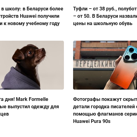
 в школу: в Беларуси более
Туфли – от 38 руб., полубо
стройств Huawei получили
– от 50. В Беларуси назвал
и к новому учебному году
цены на школьную обувь
а дня! Mark Formelle
Фотографы покажут скры
ые выпустил одежду для
детали городка писателей 
мцев
помощью флагманов сери
Huawei Pura 90s