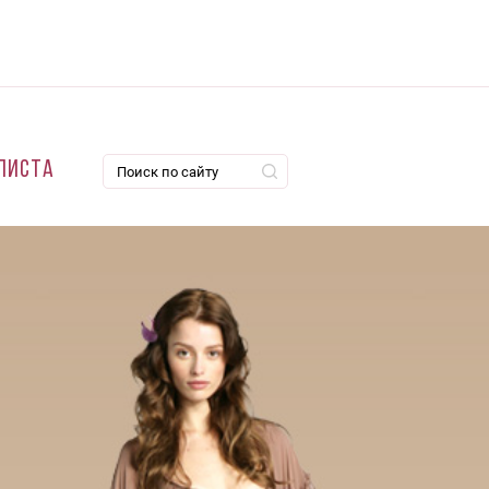
листа