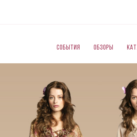
Перейти к основному содержанию
События
Обзоры
Кат