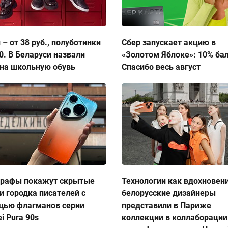
 – от 38 руб., полуботинки
Сбер запускает акцию в
50. В Беларуси назвали
«Золотом Яблоке»: 10% ба
на школьную обувь
Спасибо весь август
графы покажут скрытые
Технологии как вдохновен
и городка писателей с
белорусские дизайнеры
щью флагманов серии
представили в Париже
i Pura 90s
коллекции в коллаборации