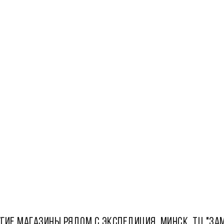
ГИЕ МАГАЗИНЫ РЯДОМ С Экспедиция, Минск, ТЦ "За