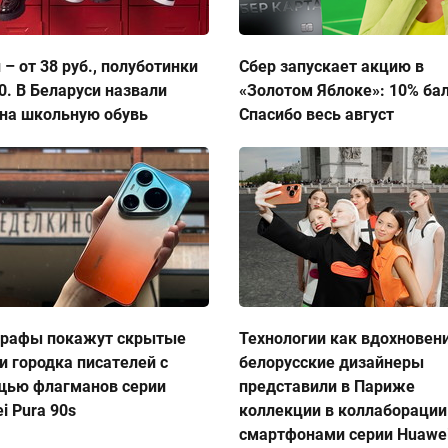
 – от 38 руб., полуботинки
Сбер запускает акцию в
50. В Беларуси назвали
«Золотом Яблоке»: 10% ба
на школьную обувь
Спасибо весь август
графы покажут скрытые
Технологии как вдохновен
и городка писателей с
белорусские дизайнеры
щью флагманов серии
представили в Париже
i Pura 90s
коллекции в коллаборации
смартфонами серии Huawei