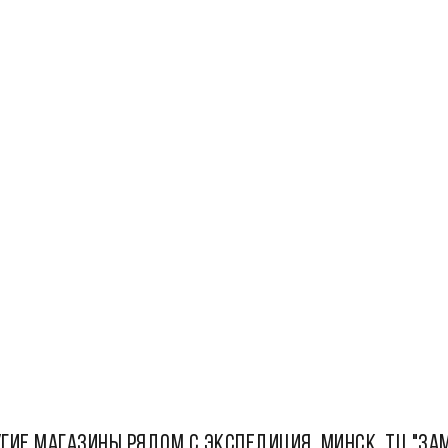
ГИЕ МАГАЗИНЫ РЯДОМ С Экспедиция, Минск, ТЦ "За