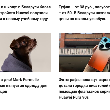
 в школу: в Беларуси более
Туфли – от 38 руб., полубо
стройств Huawei получили
– от 50. В Беларуси назвал
и к новому учебному году
цены на школьную обувь
а дня! Mark Formelle
Фотографы покажут скры
ые выпустил одежду для
детали городка писателей 
мцев
помощью флагманов сери
Huawei Pura 90s