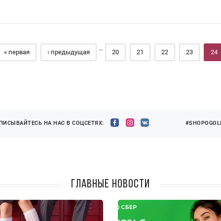
…
« первая
‹ предыдущая
20
21
22
23
24
ПИСЫВАЙТЕСЬ НА НАС В СОЦСЕТЯХ:
#SHOPOGOLI
Главные новости