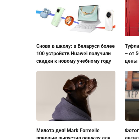
Снова в школу: в Беларуси более
Туфли
100 устройств Huawei получили
– от 
скидки к новому учебному году
цены 
Милота дня! Mark Formelle
Фото
впервые выпустил одежду для
детал