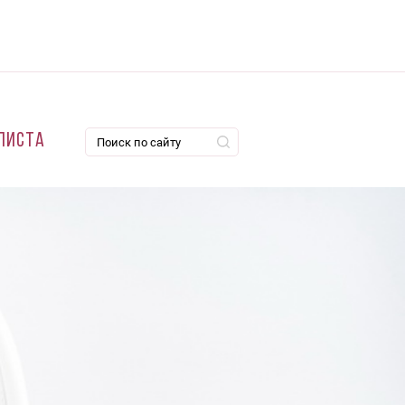
листа