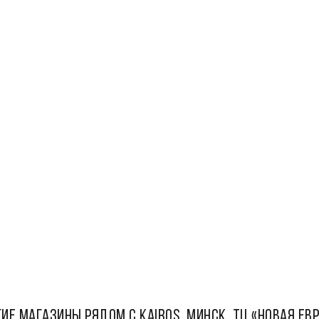
ИЕ МАГАЗИНЫ РЯДОМ С Kairos, Минск, ТЦ «Новая Ев