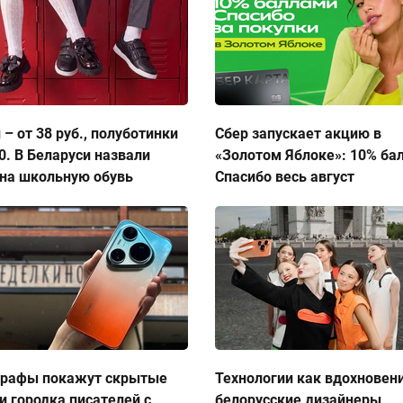
 – от 38 руб., полуботинки
Сбер запускает акцию в
50. В Беларуси назвали
«Золотом Яблоке»: 10% ба
на школьную обувь
Спасибо весь август
графы покажут скрытые
Технологии как вдохновен
и городка писателей с
белорусские дизайнеры