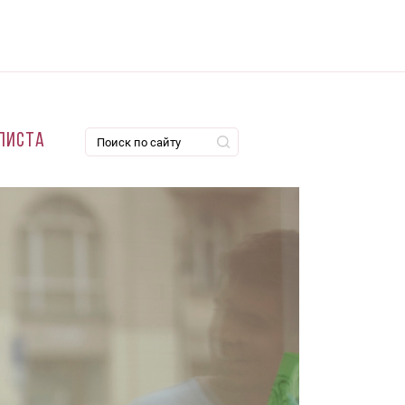
листа