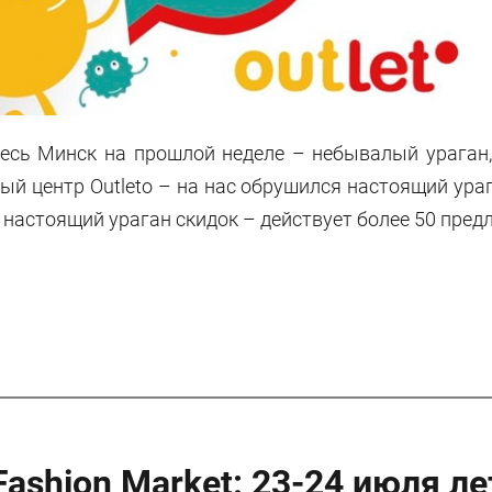
есь Минск на прошлой неделе – небывалый ураган,
ый центр Outleto – на нас обрушился настоящий ура
 настоящий ураган скидок – действует более 50 пред
Fashion Market: 23-24 июля ле